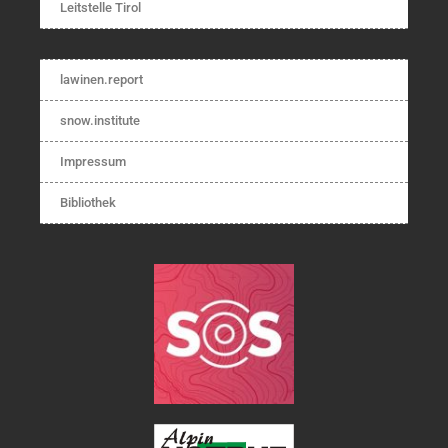
Leitstelle Tirol
lawinen.report
snow.institute
Impressum
Bibliothek