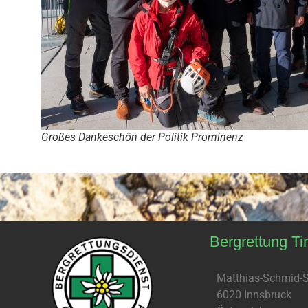
Großes Dankeschön der Politik Prominenz
Bergrettung Tir
Matthias-Schmid-S
6020 Innsbruck