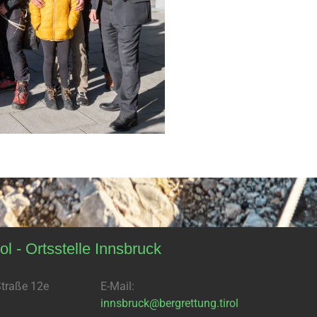
ol - Ortsstelle Innsbruck
traße 12e
E-Mail:
innsbruck@bergrettung.tirol